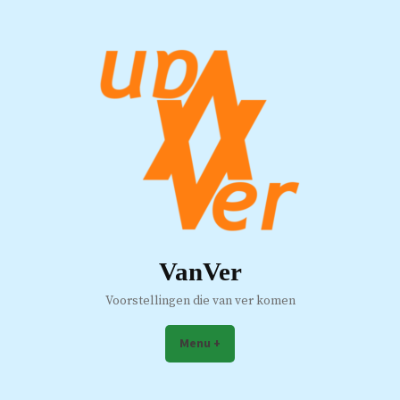
VanVer
Voorstellingen die van ver komen
Menu
+
expanded
collapsed